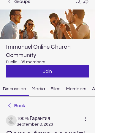
Groups
Immanuel Online Church
Community
Public
·
35 members
Join
Discussion
Media
Files
Members
About
Back
100% Гарантия
September 8, 2023