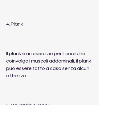
4. Plank
Il plank è un esercizio per il core che 
coinvolge i muscoli addominali, il plank 
può essere fatto a casa senza alcun 
attrezzo.
5. Mountain climber
Il mountain climber è un esercizio a 