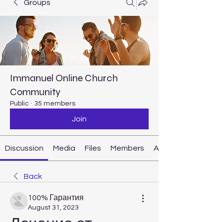
Groups
Immanuel Online Church
Community
Public
·
35 members
Join
Discussion
Media
Files
Members
About
Back
100% Гарантия
August 31, 2023